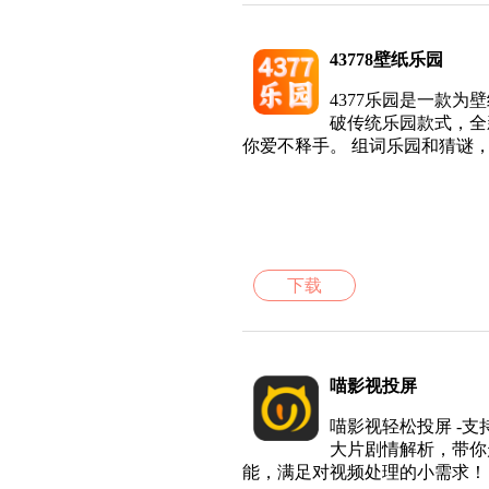
43778壁纸乐园
4377乐园是一款为
破传统乐园款式，全
你爱不释手。 组词乐园和猜谜
下载
喵影视投屏
喵影视轻松投屏 -支
大片剧情解析，带你
能，满足对视频处理的小需求！