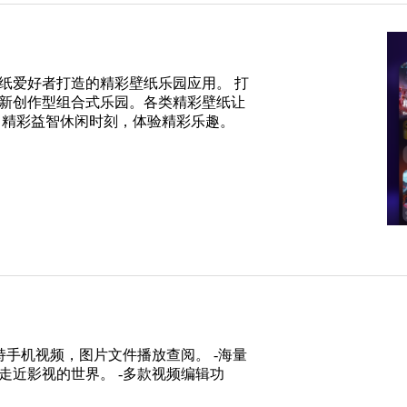
壁纸爱好者打造的精彩壁纸乐园应用。 打
新创作型组合式乐园。各类精彩壁纸让
，精彩益智休闲时刻，体验精彩乐趣。
持手机视频，图片文件播放查阅。 -海量
走近影视的世界。 -多款视频编辑功