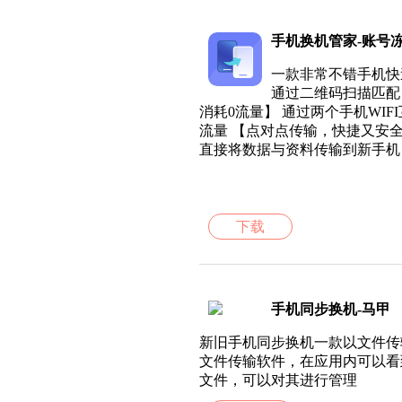
手机换机管家-账号
一款非常不错手机快
通过二维码扫描匹配
消耗0流量】 通过两个手机WI
流量 【点对点传输，快捷又安
直接将数据与资料传输到新手机
下载
手机同步换机-马甲
新旧手机同步换机一款以文件传
文件传输软件，在应用内可以看
文件，可以对其进行管理