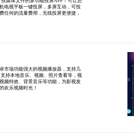
、投媒体文件的多功能投屏APP！可让您
机电视平板一键投屏，多屏互动，可投
费任何的流量费用，无线投屏更便捷，
卓市场功能强大的视频播放器，支持几
 支持本地音乐、视频、照片查看等，视
视频特效、背景音乐等功能，为影视发
的欢乐视频时光！