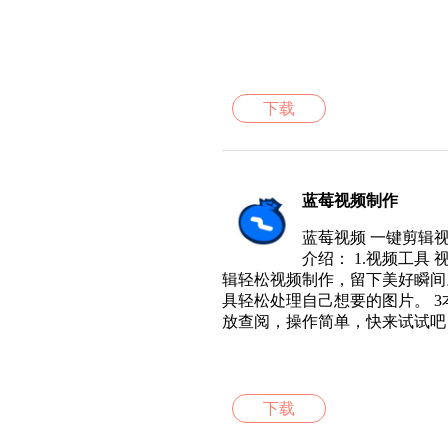
下载
蓝莓视频制作
蓝莓视频 一键剪辑
介绍： 1.视频工具
辑轻松视频制作，留下美好瞬间。
具轻松处理自己想要的图片。 3
放查阅，操作简单，快来试试吧
下载