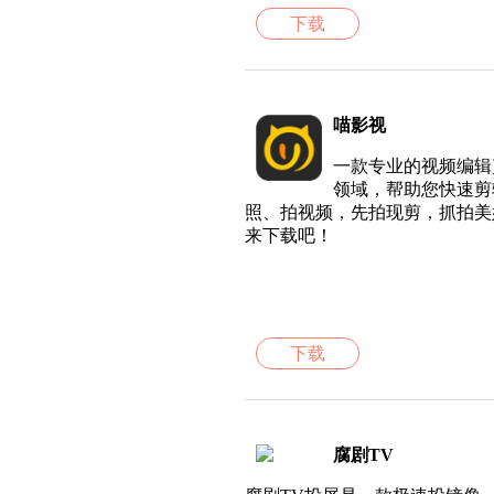
下载
喵影视
一款专业的视频编辑
领域，帮助您快速剪
照、拍视频，先拍现剪，抓拍美
来下载吧！
下载
腐剧TV